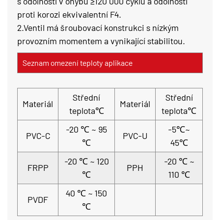
s odolností v ohybu ≥120 000 cyklů a odolností
proti korozi ekvivalentní F4.
2.Ventil má šroubovací konstrukci s nízkým
provozním momentem a vynikající stabilitou.
Seznam omezení teploty aplikace
Střední
Střední
Materiál
Materiál
teplota℃
teplota℃
-20 ℃ ~ 95
-5℃~
PVC-C
PVC-U
℃
45℃
-20 ℃ ~ 120
-20 ℃ ~
FRPP
PPH
℃
110 ℃
40 ℃ ~ 150
PVDF
℃