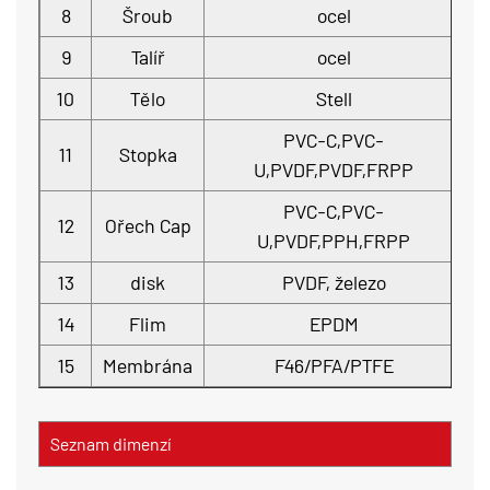
8
Šroub
ocel
9
Talíř
ocel
10
Tělo
Stell
PVC-C,PVC-
11
Stopka
U,PVDF,PVDF,FRPP
PVC-C,PVC-
12
Ořech Cap
U,PVDF,PPH,FRPP
13
disk
PVDF, železo
14
Flim
EPDM
15
Membrána
F46/PFA/PTFE
Seznam dimenzí