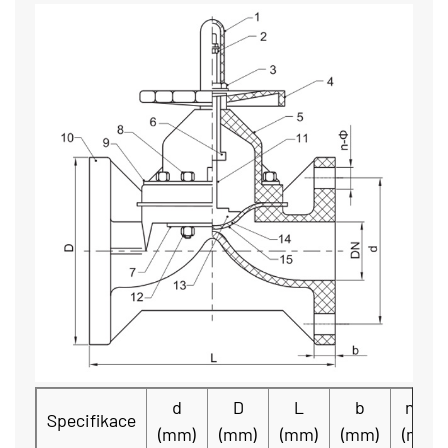
d
D
L
b
n-Ф
Specifikace
(mm)
(mm)
(mm)
(mm)
(mm)