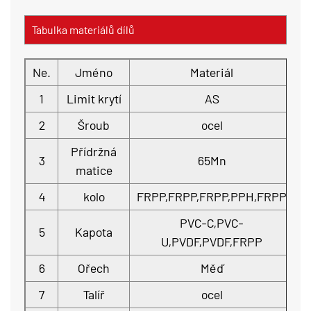
Tabulka materiálů dílů
Ne.
Jméno
Materiál
m
1
Limit krytí
AS
2
Šroub
ocel
Přídržná
3
65Mn
matice
4
kolo
FRPP,FRPP,FRPP,PPH,FRPP
PVC-C,PVC-
5
Kapota
U,PVDF,PVDF,FRPP
6
Ořech
Měď
7
Talíř
ocel