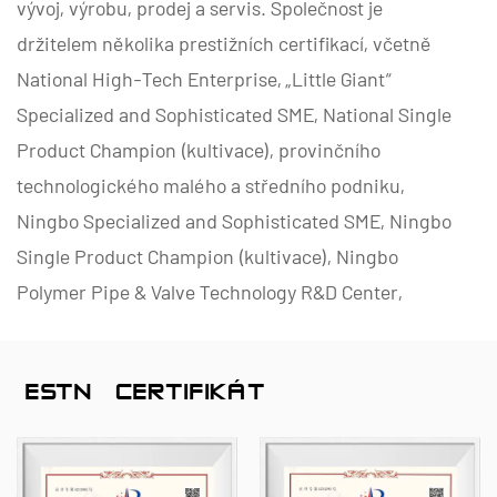
vývoj, výrobu, prodej a servis. Společnost je
držitelem několika prestižních certifikací, včetně
National High-Tech Enterprise, „Little Giant“
Specialized and Sophisticated SME, National Single
Product Champion (kultivace), provinčního
technologického malého a středního podniku,
Ningbo Specialized and Sophisticated SME, Ningbo
Single Product Champion (kultivace), Ningbo
Polymer Pipe & Valve Technology R&D Center,
District-Level Enterprise Management Factory,
Ningbo Inbo Green Enterprise Management
ČESTNÝ CERTIFIKÁT
Factornov Úroveň vyspělosti schopností 2.
Specializujeme se na vývoj, výrobu a dodávky
nekovových korozivzdorných produktů pro