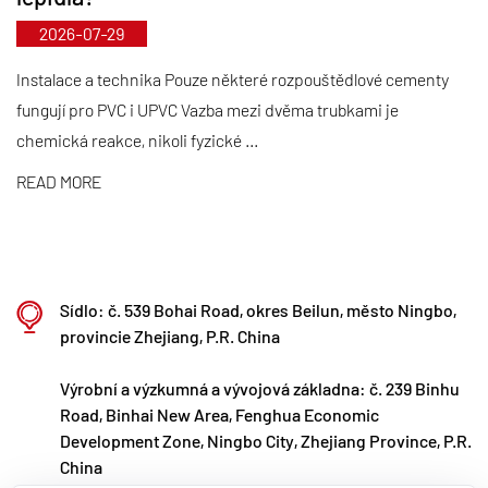
výroby a přísného získávání dovážených surovin. V
2026-07-29
souladu s naší mezinárodní strategií rozvoje
neustále sledujeme trendy na globálním trhu a
Instalace a technika Pouze některé rozpouštědlové cementy
fungují pro PVC i UPVC Vazba mezi dvěma trubkami je
využíváme digitální kanály, abychom zákazníkům po
chemická reakce, nikoli fyzické ...
celém světě přinesli vysoce kvalitní produkty „Made
in China“.
READ MORE
Ningbo • Fenghua R&D & Production Base
S celkovou investicí 200 milionů RMB založila
společnost Kaixin Ultra-Pure Pipe Technology
Sídlo: č. 539 Bohai Road, okres Beilun, město Ningbo,
(Ningbo) Co., Ltd. ve spolupráci s univerzitami a
provincie Zhejiang, P.R. China
výzkumnými ústavy novou materiálovou laboratoř,
Výrobní a výzkumná a vývojová základna: č. 239 Binhu
vybudovala moderní výrobní základnu a
Road, Binhai New Area, Fenghua Economic
nainstalovala 8 plně automatizovaných výrobních
Development Zone, Ningbo City, Zhejiang Province, P.R.
linek pro modifikované plasty a 8 pro polymerní
China