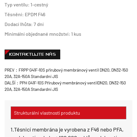
Typ ventilu: 1-cestný
Těsnění: EPDM F46
Dodací lhůta: 7 dní
Minimální objednané množství: 1 kus
KONTAKTUJTE NÁS
PREV：FRPP G41F-10S přírubový membránový ventil DN20, DN32-150
20A, 32A-150A Standardní JIS
DALŠÍ：PPH G41F-10S Přírubový membránový ventilDN20, DN32-150
20A, 32A-150A Standardní JIS
Strukturální vlastnosti produktu
1.Těsnicí membrána je vyrobena z F46 nebo PFA,