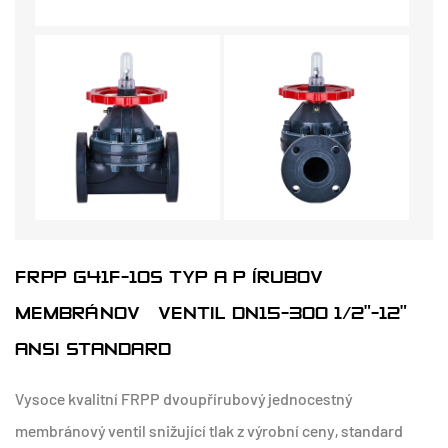
FRPP G41F-10S TYP A PŘÍRUBOVÝ
MEMBRÁNOVÝ VENTIL DN15-300 1/2"-12"
ANSI STANDARD
Vysoce kvalitní FRPP dvoupřírubový jednocestný
membránový ventil snižující tlak z výrobní ceny, standard