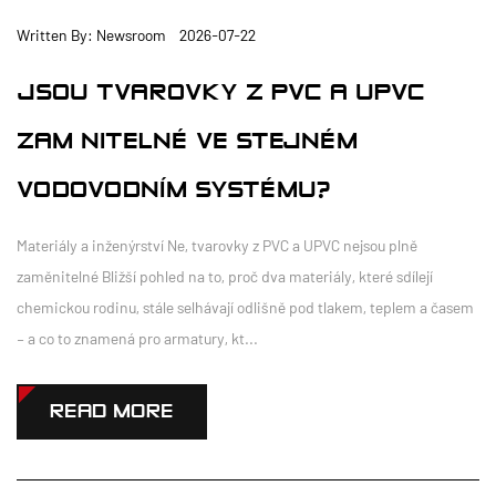
Written By: Newsroom 2026-07-22
JSOU TVAROVKY Z PVC A UPVC
ZAMĚNITELNÉ VE STEJNÉM
VODOVODNÍM SYSTÉMU?
Materiály a inženýrství Ne, tvarovky z PVC a UPVC nejsou plně
zaměnitelné Bližší pohled na to, proč dva materiály, které sdílejí
chemickou rodinu, stále selhávají odlišně pod tlakem, teplem a časem
– a co to znamená pro armatury, kt...
READ MORE