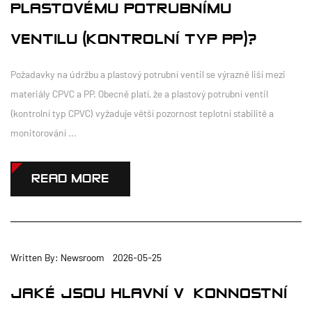
PLASTOVÉMU POTRUBNÍMU
VENTILU (KONTROLNÍ TYP PP)?
Požadavky na údržbu a plastový potrubní ventil se výrazně liší mezi
materiály CPVC a PP. Obecně platí, že a plastový potrubní ventil
(kontrolní typ CPVC) vyžaduje větší pozornost teplotní stabilitě a
monitorování ...
READ MORE
Written By: Newsroom 2026-05-25
JAKÉ JSOU HLAVNÍ VÝKONNOSTNÍ