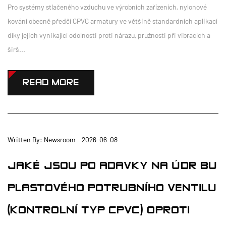
Pro systémy stlačeného vzduchu ve výrobních zařízeních, nylonové
kování obecně předčí CPVC armatury ve většině standardních aplikací
díky jejich vynikající odolnosti proti nárazu, pružnosti při vibracích a
širš...
READ MORE
Written By: Newsroom 2026-06-08
JAKÉ JSOU POŽADAVKY NA ÚDRŽBU
PLASTOVÉHO POTRUBNÍHO VENTILU
(KONTROLNÍ TYP CPVC) OPROTI