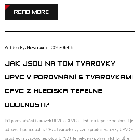
READ MORE
Written By: Newsroom 2026-05-06
JAK JSOU NA TOM TVAROVKY
UPVC V POROVNÁNÍ S TVAROVKAMI
CPVC Z HLEDISKA TEPELNÉ
ODOLNOSTI?
Při porovnávání tvarovek UPVC a CPVC z hlediska tepelné odolnosti je
odpověď jednoduchá: CPVC tvarovky výrazně předčí tvarovky UPVC v
prostředí s vysokou teplotou. UPVC (Neměkčený polyvinylchlorid) je