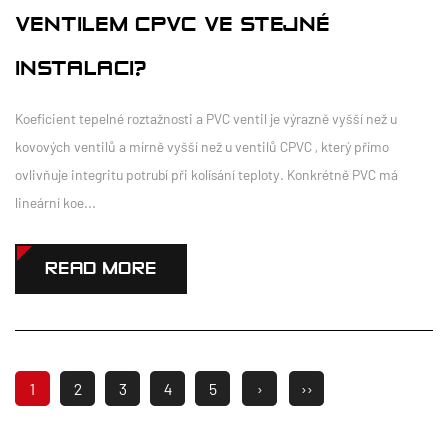
VENTILEM CPVC VE STEJNÉ
INSTALACI?
Koeficient tepelné roztažnosti a PVC ventil je výrazně vyšší než u
kovových ventilů a mírně vyšší než u ventilů CPVC , který přímo
ovlivňuje integritu potrubí při kolísání teploty. Konkrétně PVC má
lineární koe...
READ MORE
1
2
3
4
5
›
››