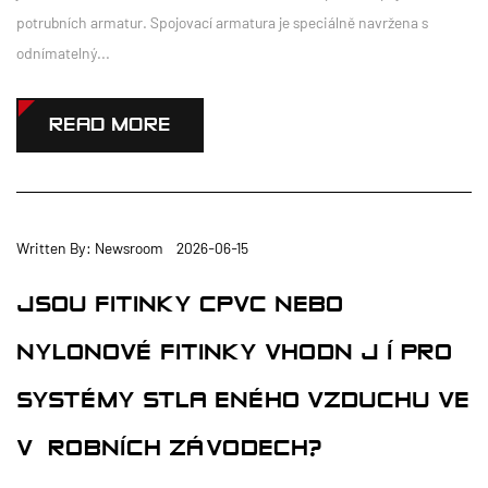
potrubních armatur. Spojovací armatura je speciálně navržena s
odnímatelný...
READ MORE
Written By: Newsroom 2026-06-15
JSOU FITINKY CPVC NEBO
NYLONOVÉ FITINKY VHODNĚJŠÍ PRO
SYSTÉMY STLAČENÉHO VZDUCHU VE
VÝROBNÍCH ZÁVODECH?