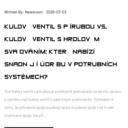
Written By: Newsroom 2026-07-03
KULOVÝ VENTIL S PŘÍRUBOU VS.
KULOVÝ VENTIL S HRDLOVÝM
SVAŘOVÁNÍM: KTERÝ NABÍZÍ
SNADNĚJŠÍ ÚDRŽBU V POTRUBNÍCH
SYSTÉMECH?
The Kulový ventil s přírubou je podstatně jednodušší na servis, opravu
a výměnu než kulový ventil s nástrčným svařováním. Vzhledem k
tomu, že přírubové spoje používají spíše šroubové spoje než trvalé
svařované spoje, lze pří...