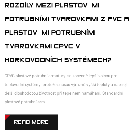
ROZDÍLY MEZI PLASTOVÝMI
POTRUBNÍMI TVAROVKAMI Z PVC A
PLASTOVÝMI POTRUBNÍMI
TVAROVKAMI CPVC V
HORKOVODNÍCH SYSTÉMECH?
CPVC plastové potrubní armatury jsou obecně lepší volbou pro
teplovodní systémy, protože snesou výrazně vyšší teploty a nabízejí
delší dlouhodobou životnost při tepelném namáhání. Standardní
plastové potrubní arm...
READ MORE