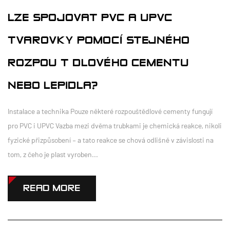
LZE SPOJOVAT PVC A UPVC
TVAROVKY POMOCÍ STEJNÉHO
ROZPOUŠTĚDLOVÉHO CEMENTU
NEBO LEPIDLA?
Instalace a technika Pouze některé rozpouštědlové cementy fungují
pro PVC i UPVC Vazba mezi dvěma trubkami je chemická reakce, nikoli
fyzické přizpůsobení – a tato reakce se chová odlišně v závislosti na
tom, z čeho je plast vyroben...
READ MORE