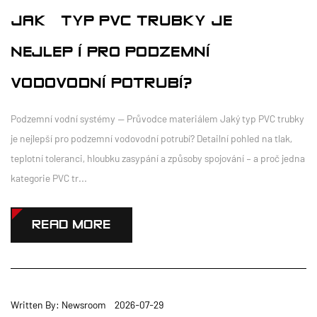
JAKÝ TYP PVC TRUBKY JE
NEJLEPŠÍ PRO PODZEMNÍ
VODOVODNÍ POTRUBÍ?
Podzemní vodní systémy — Průvodce materiálem Jaký typ PVC trubky
je nejlepší pro podzemní vodovodní potrubí? Detailní pohled na tlak,
teplotní toleranci, hloubku zasypání a způsoby spojování – a proč jedna
kategorie PVC tr...
READ MORE
Written By: Newsroom 2026-07-29