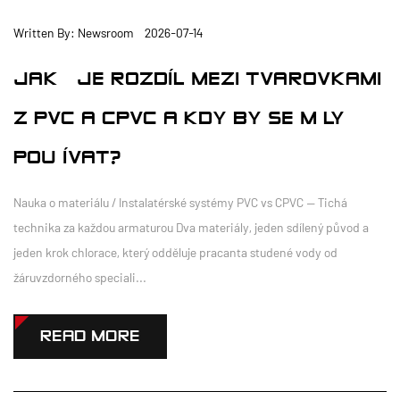
Written By: Newsroom 2026-07-14
JAKÝ JE ROZDÍL MEZI TVAROVKAMI
Z PVC A CPVC A KDY BY SE MĚLY
POUŽÍVAT?
Nauka o materiálu / Instalatérské systémy PVC vs CPVC — Tichá
technika za každou armaturou Dva materiály, jeden sdílený původ a
jeden krok chlorace, který odděluje pracanta studené vody od
žáruvzdorného speciali...
READ MORE