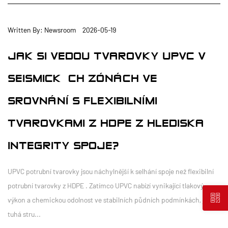
Written By: Newsroom 2026-05-19
JAK SI VEDOU TVAROVKY UPVC V
SEISMICKÝCH ZÓNÁCH VE
SROVNÁNÍ S FLEXIBILNÍMI
TVAROVKAMI Z HDPE Z HLEDISKA
INTEGRITY SPOJE?
UPVC potrubní tvarovky jsou náchylnější k selhání spoje než flexibilní
potrubní tvarovky z HDPE . Zatímco UPVC nabízí vynikající tlakový
výkon a chemickou odolnost ve stabilních půdních podmínkách, jeho
tuhá stru...