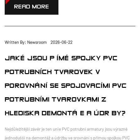
READ MORE
Written By: Newsroom 2026-06-22
JAKÉ JSOU PŘÍMÉ SPOJKY PVC
POTRUBNÍCH TVAROVEK V
POROVNÁNÍ SE SPOJOVACÍMI PVC
POTRUBNÍMI TVAROVKAMI Z
HLEDISKA DEMONTÁŽE A ÚDRŽBY?
Nejdůležitější závěr je ten unie PVC potrubní armatury jsou výrazně
jednodušší na demontáž a údržbu ve srovnání s přímou spojkou PVC