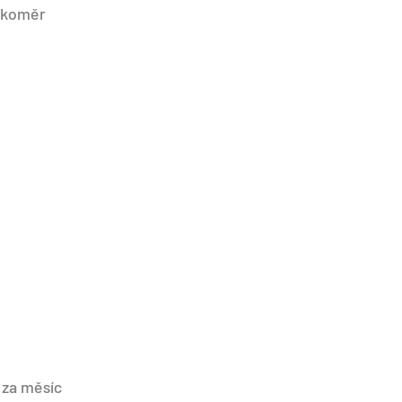
okoměr
 za měsíc