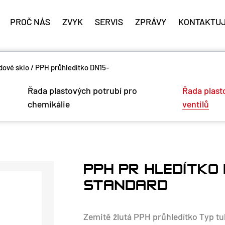
PROČ NÁS
ZVYK
SERVIS
ZPRÁVY
KONTAKTUJ
dové sklo
/
PPH průhledítko DN15-
Řada plastových potrubí pro
Řada plast
chemikálie
ventilů
PPH PRŮHLEDÍTKO
STANDARD
Zemitě žlutá PPH průhledítko Typ tub