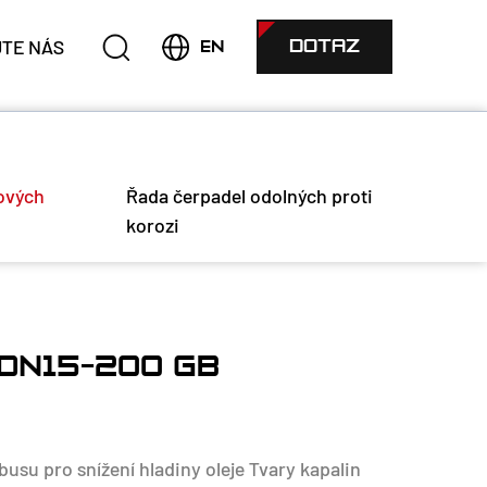
TE NÁS
DOTAZ
EN
ových
Řada čerpadel odolných proti
korozi
 DN15-200 GB
usu pro snížení hladiny oleje Tvary kapalin