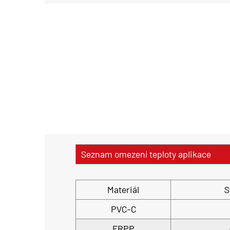
Seznam omezení teploty aplikace
Materiál
S
PVC-C
FRPP