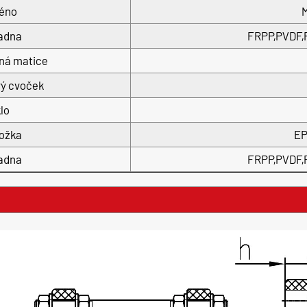
éno
M
adna
FRPP,PVDF,
ná matice
ý cvoček
lo
ožka
EP
adna
FRPP,PVDF,