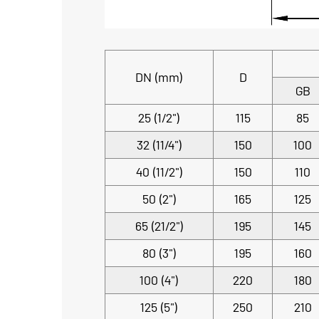
DN (mm)
D
GB
25 (1/2")
115
85
32 (11/4")
150
100
40 (11/2")
150
110
50 (2")
165
125
65 (21/2")
195
145
80 (3")
195
160
100 (4")
220
180
125 (5")
250
210