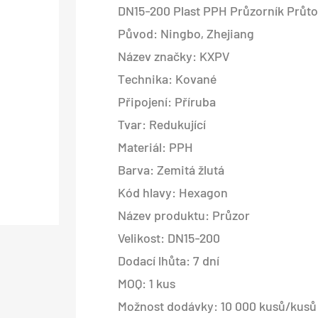
DN15-200 Plast PPH Průzorník Průt
Původ: Ningbo, Zhejiang
Název značky: KXPV
Technika: Kované
Připojení: Příruba
Tvar: Redukující
Materiál: PPH
Barva: Zemitá žlutá
Kód hlavy: Hexagon
Název produktu: Průzor
Velikost: DN15-200
Dodací lhůta: 7 dní
MOQ: 1 kus
Možnost dodávky: 10 000 kusů/kusů