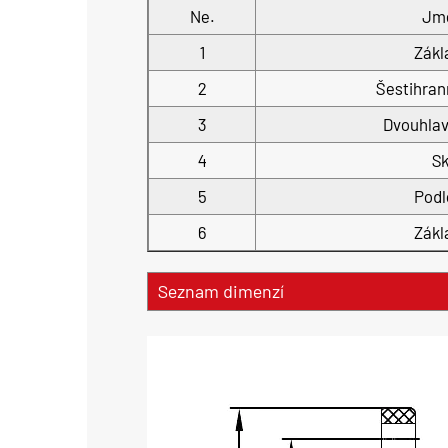
Ne.
Jm
1
Zákl
2
Šestihran
3
Dvouhlav
4
Sk
5
Podl
6
Zákl
Seznam dimenzí