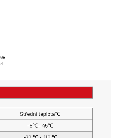
 GB
rd
Střední teplota℃
-5℃~ 45℃
-20 ℃ ~ 110 ℃