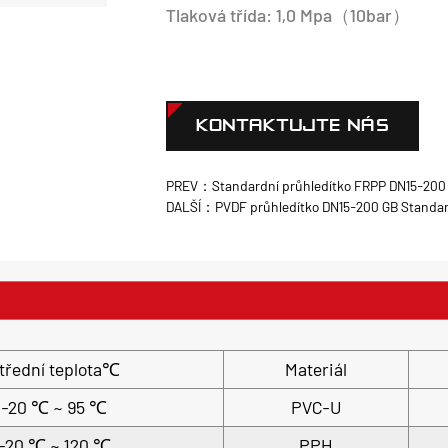
Tlaková třída: 1,0 Mpa（10bar）
KONTAKTUJTE NÁS
PREV：Standardní průhledítko FRPP DN15-200
DALŠÍ：PVDF průhledítko DN15-200 GB Standa
třední teplota℃
Materiál
-20 ℃ ~ 95 ℃
PVC-U
-20 ℃ ~ 120 ℃
PPH