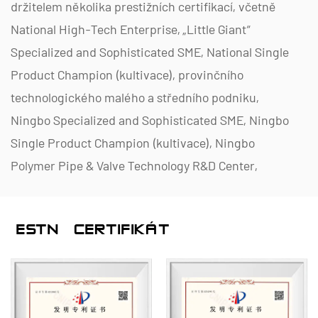
držitelem několika prestižních certifikací, včetně
National High-Tech Enterprise, „Little Giant“
Specialized and Sophisticated SME, National Single
Product Champion (kultivace), provinčního
technologického malého a středního podniku,
Ningbo Specialized and Sophisticated SME, Ningbo
Single Product Champion (kultivace), Ningbo
Polymer Pipe & Valve Technology R&D Center,
District-Level Enterprise Management Factory,
Ningbo Inbo Green Enterprise Management
ČESTNÝ CERTIFIKÁT
Factornov Úroveň vyspělosti schopností 2.
Specializujeme se na vývoj, výrobu a dodávky
nekovových korozivzdorných produktů pro
chemické aplikace, včetně plastových ventilů,